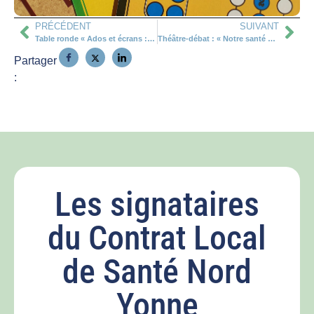
PRÉCÉDENT
SUIVANT
Table ronde « Ados et écrans : Trouvons le bon équilibre »
Théâtre-débat : « Notre santé mentale au quotidien »
Partager
:
Les signataires
du Contrat Local
de Santé Nord
Yonne