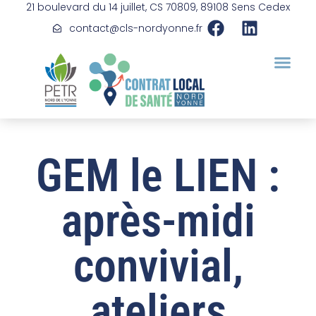
21 boulevard du 14 juillet, CS 70809, 89108 Sens Cedex
contact@cls-nordyonne.fr
Le CLS C’est Quoi ?
GEM le LIEN :
après-midi
convivial,
ateliers